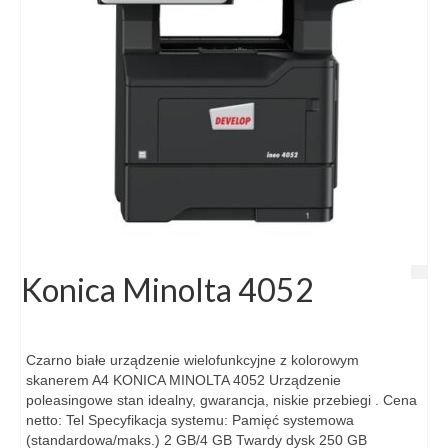
Oferta Promocyjna HSM
SECURIO
SECURIO-AF
SHREDSTAR
Kopiowanie Drukowanie
Urządzenia – Kserokopiarki/Drukarki
Zgłoszenie serwisowe
Konica Minolta 4052
Kontakt
Czarno białe urządzenie wielofunkcyjne z kolorowym
skanerem A4 KONICA MINOLTA 4052 Urządzenie
poleasingowe stan idealny, gwarancja, niskie przebiegi . Cena
netto: Tel Specyfikacja systemu: Pamięć systemowa
(standardowa/maks.) 2 GB/4 GB Twardy dysk 250 GB