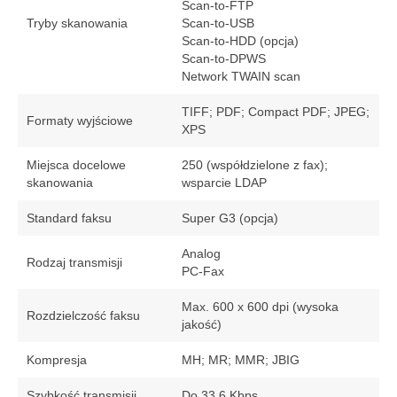
Scan-to-FTP
Tryby skanowania
Scan-to-USB
Scan-to-HDD (opcja)
Scan-to-DPWS
Network TWAIN scan
TIFF; PDF; Compact PDF; JPEG;
Formaty wyjściowe
XPS
Miejsca docelowe
250 (współdzielone z fax);
skanowania
wsparcie LDAP
Standard faksu
Super G3 (opcja)
Analog
Rodzaj transmisji
PC-Fax
Max. 600 x 600 dpi (wysoka
Rozdzielczość faksu
jakość)
Kompresja
MH; MR; MMR; JBIG
Szybkość transmisji
Do 33,6 Kbps