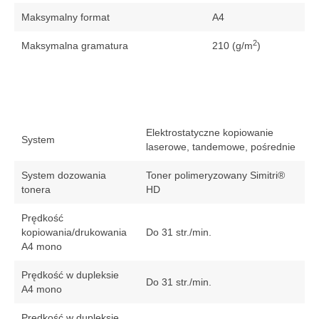
Maksymalny format
A4
2
Maksymalna gramatura
210 (g/m
)
Elektrostatyczne kopiowanie
System
laserowe, tandemowe, pośrednie
System dozowania
Toner polimeryzowany Simitri®
tonera
HD
Prędkość
kopiowania/drukowania
Do 31 str./min.
A4 mono
Prędkość w dupleksie
Do 31 str./min.
A4 mono
Prędkość w dupleksie