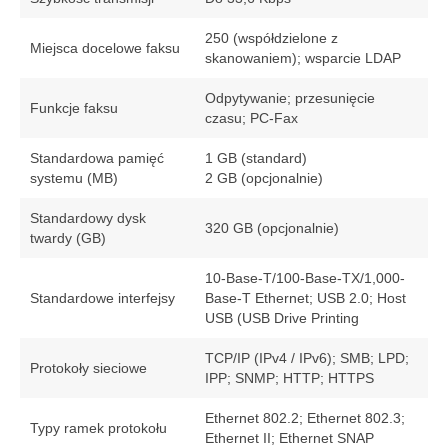
250 (współdzielone z
Miejsca docelowe faksu
skanowaniem); wsparcie LDAP
Odpytywanie; przesunięcie
Funkcje faksu
czasu; PC-Fax
Standardowa pamięć
1 GB (standard)
systemu (MB)
2 GB (opcjonalnie)
Standardowy dysk
320 GB (opcjonalnie)
twardy (GB)
10-Base-T/100-Base-TX/1,000-
Standardowe interfejsy
Base-T Ethernet; USB 2.0; Host
USB (USB Drive Printing
TCP/IP (IPv4 / IPv6); SMB; LPD;
Protokoły sieciowe
IPP; SNMP; HTTP; HTTPS
Ethernet 802.2; Ethernet 802.3;
Typy ramek protokołu
Ethernet II; Ethernet SNAP