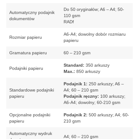
Do 50 oryginałów; A6 – A4; 50-
Automatyczny podajnik
110 gsm
dokumentów
RADf
A6-A4; dowolny dobór rozmiaru
Rozmiar papieru
papieru
Gramatura papieru
60 – 210 gsm
Standard:
350 arkuszy
Podajniki papieru
Max.:
850 arkuszy
Podajnik 1:
250 arkuszy; A6 –
Standardowe podajniki
A4; 60 – 210 gsm
papieru
Podajnik ręczny:
100 arkuszy;
A6-A4; dowolny; 60-210 gsm
Opcjonalne podajniki
Podajnik 2:
500 arkuszy; A4; 60-
papieru
210 gsm
Automatyczny wydruk
A4; 60 – 210 gsm