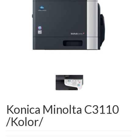
Oferta Promocyjna HSM
SECURIO
SECURIO-AF
SHREDSTAR
Kopiowanie Drukowanie
Urządzenia – Kserokopiarki/Drukarki
Zgłoszenie serwisowe
Kontakt
Konica Minolta C3110
/Kolor/