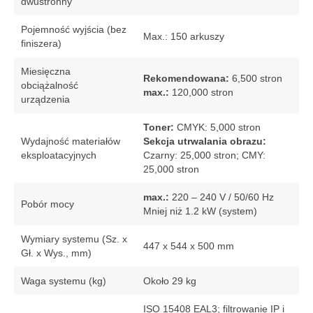
dwustronny
Pojemność wyjścia (bez
Max.: 150 arkuszy
finiszera)
Miesięczna
Rekomendowana:
6,500 stron
obciążalność
max.:
120,000 stron
urządzenia
Toner:
CMYK: 5,000 stron
Wydajność materiałów
Sekcja utrwalania obrazu:
eksploatacyjnych
Czarny: 25,000 stron; CMY:
25,000 stron
max.:
220 – 240 V / 50/60 Hz
Pobór mocy
Mniej niż 1.2 kW (system)
Wymiary systemu (Sz. x
447 x 544 x 500 mm
Gł. x Wys., mm)
Waga systemu (kg)
Około 29 kg
ISO 15408 EAL3; filtrowanie IP i